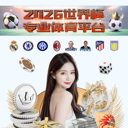
注册入口
全天更新 ·
开云下载
赛事
实时同步
无论您身在何处，
开云下载APP
为您带来高速、高
清、稳定的观赛体验。
下载客户端
网页端访问