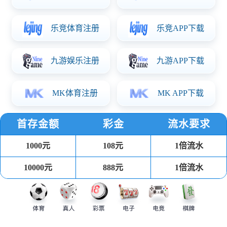
终端互动体验。平台以稳定技术架构和合规体系赢得市场认
可，深受开云下载用户喜爱。
技术驱动，性能优先
平台采用自研系统架构，持续优化加载速度与数据传
输流程，通过部署全球 CDN 加速节点，实现不同地
区高速访问与高并发下的稳定运行，全面提升用户操
作流畅度。
以信任构建口碑