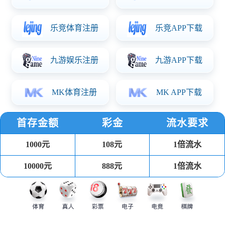
与第三方技术支持商（如推送、云服务）合作时
法律法规要求或监管部门依法调取
五、信息保护措施
平台采用多重防护机制确保开云下载服务中您的数据安全，包括
但不限于：
HTTPS 加密传输
权限分级与访问控制
系统审计与异常行为识别
六、用户权利
您拥有以下数据权利：
访问、更正、删除个人信息
申请注销账户或停止使用服务
关闭授权功能如位置服务或通知