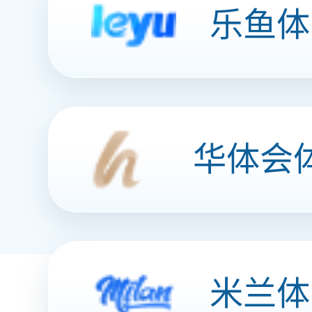
东京马拉松才能继续
上一篇：
LPL夏季赛RNG vs EDG，小龙坑三打…
热榜精选
#1
#2