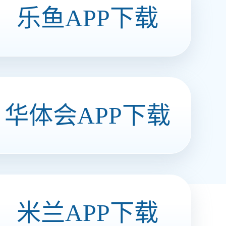
下一篇：
彻底失控！斯洛特当众羞辱利物浦众
4