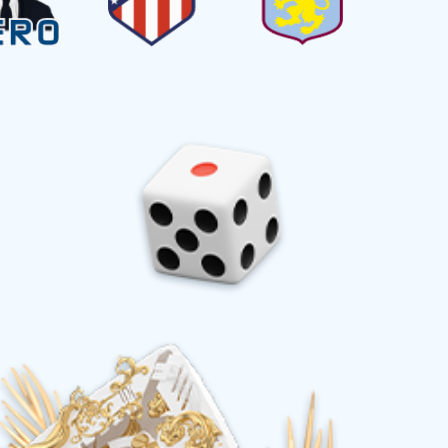
错路线
手在比赛关键时刻被前
，但这一事件不仅打乱
醒我们大型赛事中细节