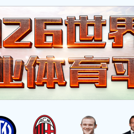
全天更新 ·
开
无论您身在何处，
开云下载A
体验。
下载客户端
网页