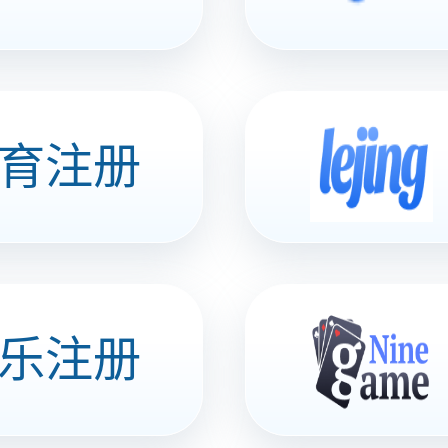
腱炎保守治疗见效，
BLG下路Elk对线压制力联盟
第一，分均
-24
推荐
2026-07-28
推荐
联系我们
support@themountian.com
「
件