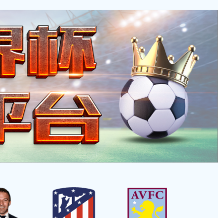
App
公司
体育
注册入口
简介
焦点
云下载
赛事实时同步
PP
为您带来高速、高清、稳定的观赛
端访问