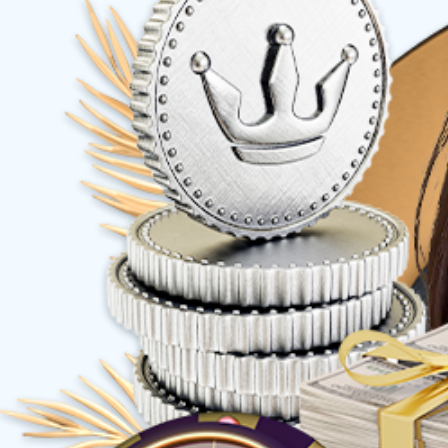
把控的重要性。