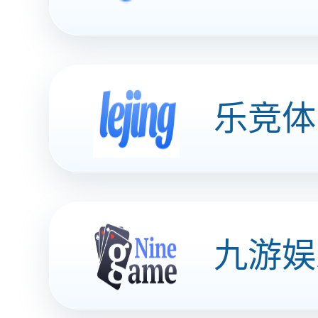
北京国安张玉宁支点作用显
张玉宁跟
著，但边路
国足锋线
2026-07-27
推荐
2026-07
推荐网站
星空体育下载
B体育官方网站
华体会·体育
华体官网
万博手机版网页版
多盈体育